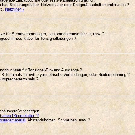
altgeräte-Einbaubuchse oder feste Kabeldurchführung ?
inbau-Sicherungshalter, Netzschalter oder Kaltgeräteschalterkombination ?
tl.
Netzfilter ?
itze für Stromversorgungen, Lautsprecheranschlüsse, usw. ?
bgeschirmtes Kabel für Tonsignalleitungen ?
inchbuchsen für Tonsignal-Ein- und Ausgänge ?
LR-Terminals für evtl. symmetrische Verbindungen, oder Niederspannung ?
autsprecherterminals ?
ehäusegröße festlegen
itumen Dämmplatten ?
ontagematerial,
Abstandsbolzen, Schrauben, usw. ?