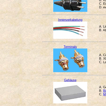
B. K
C. E
D. ev
Innenverkabelung
A. L
B. A
Terminals
A. C
B. X
C. L
Gehäuse
A. G
B.
B
C.
M