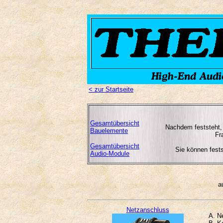
< zur Startseite
Gesamtübersicht
Nachdem feststeht
Bauelemente
Fr
Gesamtübersicht
Sie können fests
Audio-Module
a
Netzanschluss
A. N